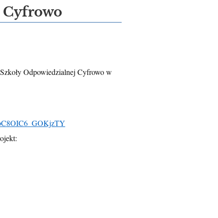
 Cyfrowo
u Szkoły Odpowiedzialnej Cyfrowo w
qpC8OIC6_GOKjzTY
ojekt: