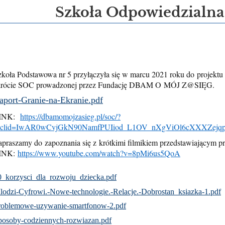
Szkoła Odpowiedzialna
zkoła Podstawowa nr 5 przyłączyła się w marcu 2021 roku do projekt
krócie SOC prowadzonej przez Fundację DBAM O MÓJ Z@SIĘG.
aport-Granie-na-Ekranie.pdf
INK:
https://dbamomojzasieg.pl/soc/?
bclid=IwAR0wCvjGkN90NamfPUIiod_L1OV_nXgViOl6cXXXZej
apraszamy do zapoznania się z krótkimi filmikiem przedstawiającym pr
INK:
https://www.youtube.com/watch?v=8pMi6us5QoA
0_korzysci_dla_rozwoju_dziecka.pdf
lodzi-Cyfrowi.-Nowe-technologie.-Relacje.-Dobrostan_ksiazka-1.pdf
roblemowe-uzywanie-smartfonow-2.pdf
posoby-codziennych-rozwiazan.pdf