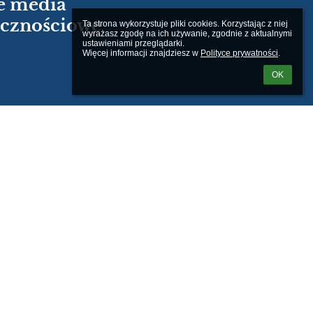
e media
ecznościowe
Ta strona wykorzystuje pliki cookies. Korzystając z niej 
wyrażasz zgodę na ich używanie, zgodnie z aktualnymi 
ustawieniami przeglądarki.

Więcej informacji znajdziesz w 
Polityce prywatności
.
OK