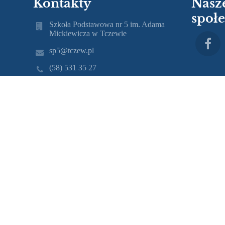
Kontakty
Nasz
społ
Szkoła Podstawowa nr 5 im. Adama
Mickiewicza w Tczewie
sp5@tczew.pl
(58) 531 35 27
ul. Obrońców Westerplatte 18 83-110
Tczew
Poland
mgr Gabriela Makać
(58) 531 35 27
(58) 531 77 12
mgr Lucyna Żylis
(58) 531 35 27
(58) 531 77 12
Nr telefonu 58 531 35 27
Nr fax 58 531 77 12