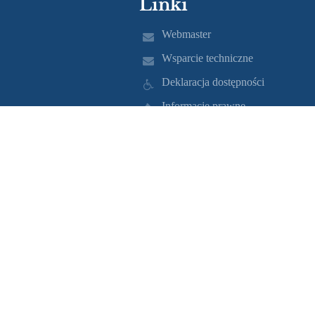
Linki
Webmaster
Wsparcie techniczne
Deklaracja dostępności
Informacje prawne
Polityka prywatności
Metryczka
Mapa strony
O nas
Kontakt
Aktualności