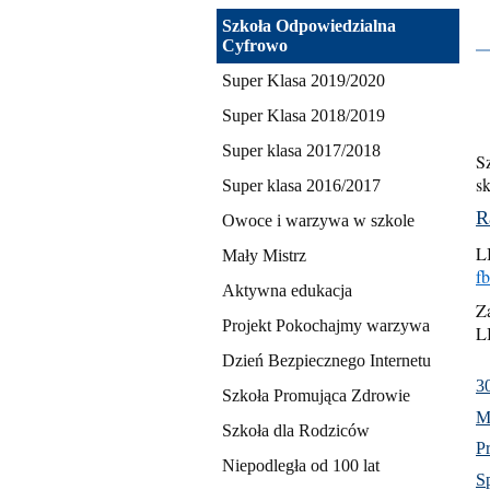
Konkursy,
Szkoła Odpowiedzialna
Cyfrowo
programy,
Super Klasa 2019/2020
projekty
Super Klasa 2018/2019
Super klasa 2017/2018
S
s
Super klasa 2016/2017
R
Owoce i warzywa w szkole
L
Mały Mistrz
f
Aktywna edukacja
Z
Projekt Pokochajmy warzywa
L
Dzień Bezpiecznego Internetu
3
Szkoła Promująca Zdrowie
M
Szkoła dla Rodziców
P
Niepodległa od 100 lat
S