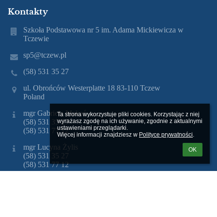
Kontakty
Szkoła Podstawowa nr 5 im. Adama Mickiewicza w
Tczewie
sp5@tczew.pl
(58) 531 35 27
ul. Obrońców Westerplatte 18 83-110 Tczew
Poland
mgr Gabriela Makać
Ta strona wykorzystuje pliki cookies. Korzystając z niej 
wyrażasz zgodę na ich używanie, zgodnie z aktualnymi 
(58) 531 35 27
ustawieniami przeglądarki.

(58) 531 77 12
Więcej informacji znajdziesz w 
Polityce prywatności
.
mgr Lucyna Żylis
OK
(58) 531 35 27
(58) 531 77 12
Nr telefonu 58 531 35 27
Nr fax 58 531 77 12
20 - Biblioteka