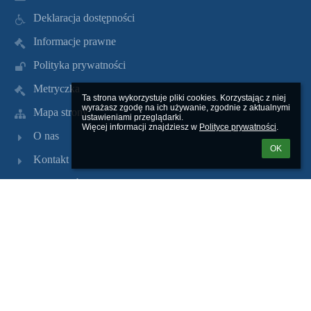
Deklaracja dostępności
Informacje prawne
Polityka prywatności
Metryczka
Ta strona wykorzystuje pliki cookies. Korzystając z niej 
wyrażasz zgodę na ich używanie, zgodnie z aktualnymi 
Mapa strony
ustawieniami przeglądarki.

Więcej informacji znajdziesz w 
Polityce prywatności
.
O nas
OK
Kontakt
Aktualności
Kontakty
Szkoła Podstawowa nr 5 im. Adama Mickiewicza w
Tczewie
sp5@tczew.pl
(58) 531 35 27