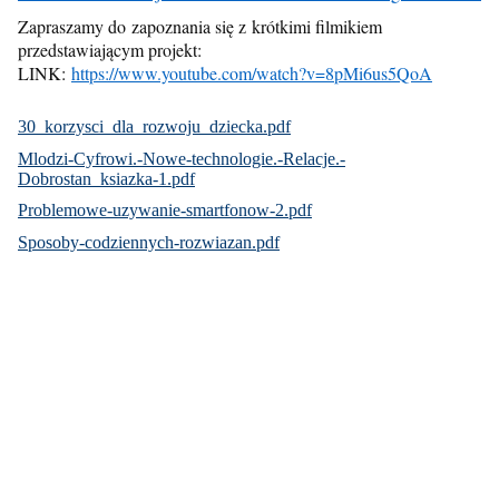
Zapraszamy do zapoznania się z krótkimi filmikiem
przedstawiającym projekt:
LINK:
https://www.youtube.com/watch?v=8pMi6us5QoA
30_korzysci_dla_rozwoju_dziecka.pdf
Mlodzi-Cyfrowi.-Nowe-technologie.-Relacje.-
Dobrostan_ksiazka-1.pdf
Problemowe-uzywanie-smartfonow-2.pdf
Sposoby-codziennych-rozwiazan.pdf