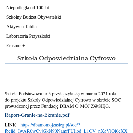
Niepodległa od 100 lat
Szkolny Budżet Obywatelski
Aktywna Tablica
Laboratoria Przyszłości
Erasmus+
Szkoła Odpowiedzialna Cyfrowo
Szkoła Podstawowa nr 5 przyłączyła się w marcu 2021 roku
do projektu Szkoły Odpowiedzialnej Cyfrowo w skrócie SOC
prowadzonej przez Fundację DBAM O MÓJ Z@SIĘG.
Raport-Granie-na-Ekranie.pdf
LINK:
https://dbamomojzasieg.pl/soc/?
fbclid=IwAR0wCvjGkN90NamfPUIiod_L1OV_nXgViOl6cXXX