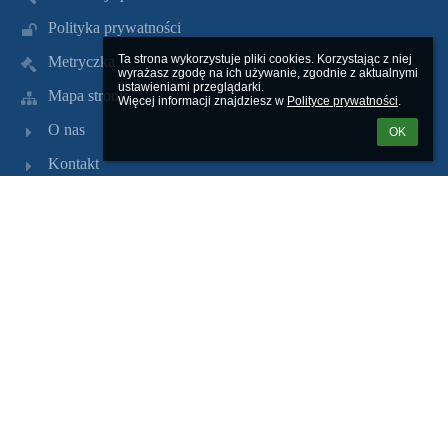
Polityka prywatności
Ta strona wykorzystuje pliki cookies. Korzystając z niej 
Metryczka
wyrażasz zgodę na ich używanie, zgodnie z aktualnymi 
ustawieniami przeglądarki.

Mapa strony
Więcej informacji znajdziesz w 
Polityce prywatności
.
O nas
OK
Kontakt
Aktualności
Kontakty
Szkoła Podstawowa nr 5 im. Adama Mickiewicza w
Tczewie
sp5@tczew.pl
(58) 531 35 27
ul. Obrońców Westerplatte 18 83-110 Tczew
Poland