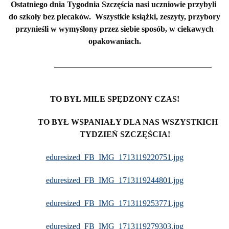
Ostatniego dnia Tygodnia Szczęścia nasi uczniowie przybyli
do szkoły bez plecaków. Wszystkie książki, zeszyty, przybory
przynieśli w wymyślony przez siebie sposób, w ciekawych
opakowaniach.
TO BYŁ MILE SPĘDZONY CZAS!
TO BYŁ WSPANIAŁY DLA NAS WSZYSTKICH
TYDZIEŃ SZCZĘŚCIA!
eduresized_FB_IMG_1713119220751.jpg
eduresized_FB_IMG_1713119244801.jpg
eduresized_FB_IMG_1713119253771.jpg
eduresized_FB_IMG_1713119279303.jpg