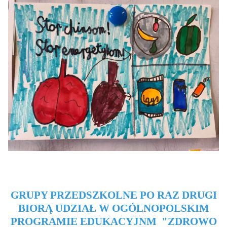
GRUPY PRZEDSZKOLNE PO RAZ DRUGI
BIORĄ UDZIAŁ W OGÓLNOPOLSKIM
PROGRAMIE EDUKACYJNM "ZDROWO