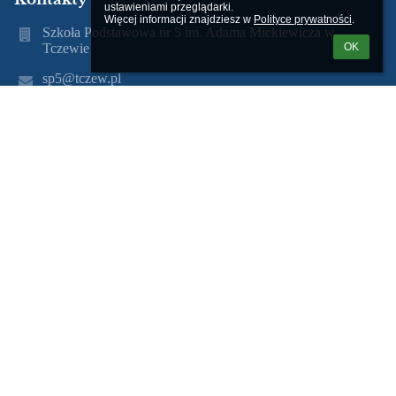
ustawieniami przeglądarki.

Więcej informacji znajdziesz w 
Polityce prywatności
.
Szkoła Podstawowa nr 5 im. Adama Mickiewicza w
Tczewie
OK
sp5@tczew.pl
(58) 531 35 27
ul. Obrońców Westerplatte 18 83-110 Tczew
Poland
mgr Gabriela Makać
(58) 531 35 27
(58) 531 77 12
mgr Lucyna Żylis
(58) 531 35 27
(58) 531 77 12
Nr telefonu 58 531 35 27
Nr fax 58 531 77 12
20 - Biblioteka
21 - Dyżurka