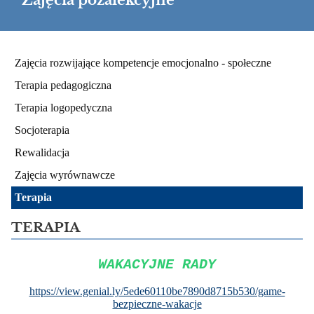
Zajęcia pozalekcyjne
Zajęcia
Zajęcia rozwijające kompetencje emocjonalno - społeczne
pozalekcyjne
Terapia pedagogiczna
Terapia logopedyczna
Socjoterapia
Rewalidacja
Zajęcia wyrównawcze
Terapia
TERAPIA
WAKACYJNE RADY
https://view.genial.ly/5ede60110be7890d8715b530/game-
bezpieczne-wakacje