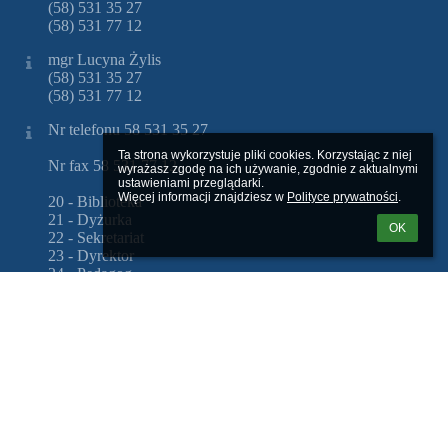
(58) 531 35 27
(58) 531 77 12
mgr Lucyna Żylis
(58) 531 35 27
(58) 531 77 12
Nr telefonu 58 531 35 27
Ta strona wykorzystuje pliki cookies. Korzystając z niej 
Nr fax 58 531 77 12
wyrażasz zgodę na ich używanie, zgodnie z aktualnymi 
ustawieniami przeglądarki.

Więcej informacji znajdziesz w 
Polityce prywatności
.
20 - Biblioteka
21 - Dyżurka
OK
22 - Sekretariat
23 - Dyrektor
24 - Pedagog
25 - Logopeda
26 - Z - ca Dyrektor
27 - Gabinet W - F
28 - Pokój nauczycielski
29 - Pielęgniarka
30 - Psycholog
31 - Intendent
32 - Świetlica
33 - Fax