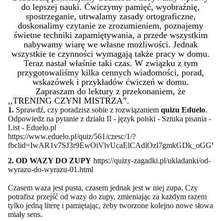
do lepszej nauki. Ćwiczymy pamięć, wyobraźnię,
spostrzeganie, utrwalamy zasady ortograficzne,
doskonalimy czytanie ze zrozumieniem, poznajemy
świetne techniki zapamiętywania, a przede wszystkim
nabywamy wiarę we własne możliwości. Jednak
wszystkie te czynności wymagają także pracy w domu.
Teraz nastał właśnie taki czas. W związku z tym
przygotowaliśmy kilka cennych wiadomości, porad,
wskazówek i przykładów ćwiczeń w domu.
Zapraszam do lektury z przekonaniem, że
,,TRENING CZYNI MISTRZA”.
1.
Sprawdź, czy poradzisz sobie z rozwiązaniem
quizu Eduelo
.
Odpowiedz na pytanie z działu II - język polski - Sztuka pisania -
List - Eduelo.pl
https://www.eduelo.pl/quiz/561/czesc/1/?
fbclid=IwAR1v7SJ3r9EwOiVlvUcaElCAdlOzl7gmkGDk_oGGW
2. OD WAZY DO ZUPY
https://quizy-zagadki.pl/ukladanki/od-
wyrazu-do-wyrazu-01.html
Czasem waza jest pusta, czasem jednak jest w niej zupa. Czy
potrafisz przejść od wazy do zupy, zmieniając za każdym razem
tylko jedną literę i pamiętając, żeby tworzone kolejno nowe słowa
miały sens.