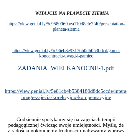
WITAJCIE NA PLANECIE ZIEMIA
https://view.genial.ly/5e9580969aea110d8cfe7f40/presentation-
planeta-ziemia
https://view.genial.ly/5e96eb8e93176b0db053bdcd/game-
koncentracja-uwagi-i-pamiec
ZADANIA_WIELKANOCNE-1.pdf
https://view.genial.ly/5e81cb4b5384180d8dc5ccde/interacti
image-zajecia-korekcyjno-kompensacyjne
Codziennie spotykamy się na zajęciach terapii
pedagogicznej ćwicząc swoje umiejętności. Myślę, że
z radością pokonujemy trudności i nabywamy wprawy