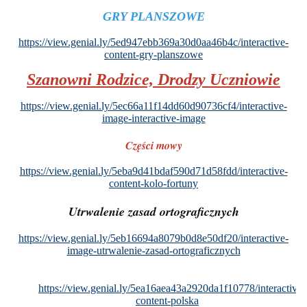
GRY PLANSZOWE
https://view.genial.ly/5ed947ebb369a30d0aa46b4c/interactive-
content-gry-planszowe
Szanowni Rodzice, Drodzy Uczniowie
https://view.genial.ly/5ec66a11f14dd60d90736cf4/interactive-
image-interactive-image
Części mowy
https://view.genial.ly/5eba9d41bdaf590d71d58fdd/interactive-
content-kolo-fortuny
Utrwalenie zasad ortograficznych
https://view.genial.ly/5eb16694a8079b0d8e50df20/interactive-
image-utrwalenie-zasad-ortograficznych
https://view.genial.ly/5ea16aea43a2920da1f10778/interactive-
content-polska