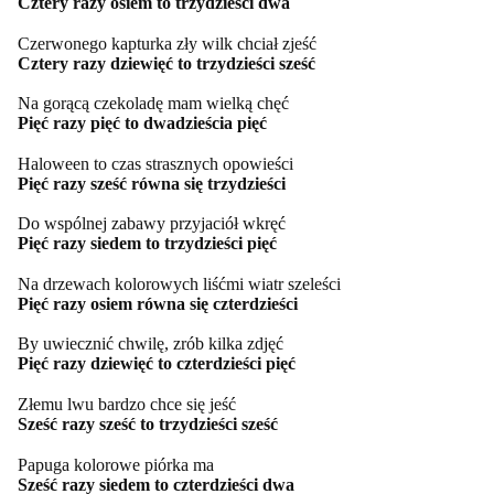
Cztery razy osiem to trzydzieści dwa
Czerwonego kapturka zły wilk chciał zjeść
Cztery razy dziewięć to trzydzieści sześć
Na gorącą czekoladę mam wielką chęć
Pięć razy pięć to dwadzieścia pięć
Haloween to czas strasznych opowieści
Pięć razy sześć równa się trzydzieści
Do wspólnej zabawy przyjaciół wkręć
Pięć razy siedem to trzydzieści pięć
Na drzewach kolorowych liśćmi wiatr szeleści
Pięć razy osiem równa się czterdzieści
By uwiecznić chwilę, zrób kilka zdjęć
Pięć razy dziewięć to czterdzieści pięć
Złemu lwu bardzo chce się jeść
Sześć razy sześć to trzydzieści sześć
Papuga kolorowe piórka ma
Sześć razy siedem to czterdzieści dwa