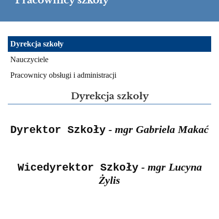
Pracownicy szkoły
Pracownicy
Dyrekcja szkoły
szkoły
Nauczyciele
Pracownicy obsługi i administracji
Dyrekcja szkoły
- mgr Gabriela Makać
Dyrektor Szkoły
- mgr Lucyna
Wicedyrektor Szkoły
Żylis