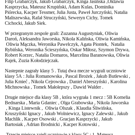
Filip Grabarczyk, Jakub Grabarczyk, Kinga Jasińska ,Oktawia
Kasprzycka, Mateusz Krupiński, Adam Kulas, Dominika
Piórecka, Kacper Tessmer, Julia Justa, Paweł Jurczyński, Natalia
Maliszewska, Rafał Struczyński, Seweryn Cichy, Tomek
Cichocki, Jakub Siek.
W przegranym zespole grali: Zuzanna Augustyniak, Oliwia
Daroń, Aleksandra Jaworska, Nikola Kalińska, Oliwia Kamińska,
Oliwia Mączka, Weronika Pawelczyk, Agata Piontek, Natalia
Rybińska, Weronika Ścieszyńska, Oskar Miłosz, Szymon Drywa,
Robert Korzec, Natalia Domaros, Marcelina Baranowska, Oliwia
Rajek, Zuzia Kołodziejczak.
Nastepnie zagrały klasy 5 . Tutaj dwa mecze wygrali uczniowie
klasy 5A : Julia Romanowska , Pascal Brożek , Jakub Butlewski ,
Julia Kmieć , Nikola Cejrowska , Daniel Abreszyński , Karolina
Michnowska , Tomek Małolepszy , Dawid Walder .
Drugie miejsce dla klasy 5B , która wygrała 1 mecz : 5B Kornelia
Bednarska , Maria Gdaniec , Olga Grabowska , Nikola Jaworska
, Kinga Listewnik , Oliwia Olszak , Klaudia Śliwińska,
Kruszyński Ignacy , Jakub Wolniewicz, Ignacy Zalewski , Jakub
Machlik , Kacper Osowski , Gracjan Kasprzycki , Jakub
Bartosiak , Adrian Brodnicki , Kacper Kotowski ,
Trzecie miejsce zajęli uczniowie z klasy 5C : 1. Mateusz