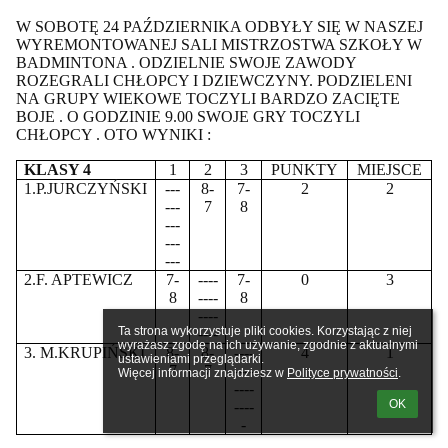
W SOBOTĘ 24 PAŹDZIERNIKA ODBYŁY SIĘ W NASZEJ
WYREMONTOWANEJ SALI MISTRZOSTWA SZKOŁY W
BADMINTONA . ODZIELNIE SWOJE ZAWODY
ROZEGRALI CHŁOPCY I DZIEWCZYNY. PODZIELENI
NA GRUPY WIEKOWE TOCZYLI BARDZO ZACIĘTE
BOJE . O GODZINIE 9.00 SWOJE GRY TOCZYLI
CHŁOPCY . OTO WYNIKI :
KLASY 4
1
2
3
PUNKTY
MIEJSCE
1.P.JURCZYŃSKI
---
8-
7-
2
2
---
7
8
---
---
---
2.F. APTEWICZ
7-
----
7-
0
3
8
----
8
----
Ta strona wykorzystuje pliki cookies. Korzystając z niej 
----
wyrażasz zgodę na ich używanie, zgodnie z aktualnymi 
3. M.KRUPIŃSKI
8-
8-
----
4
1
ustawieniami przeglądarki.

7
7
----
Więcej informacji znajdziesz w 
Polityce prywatności
.
----
OK
----
-