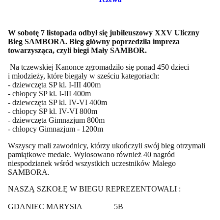
W sobotę 7 listopada odbył się jubileuszowy XXV Uliczny
Bieg SAMBORA. Bieg główny poprzedziła impreza
towarzysząca, czyli biegi Mały SAMBOR.
Na tczewskiej Kanonce zgromadziło się ponad 450 dzieci
i młodzieży, które biegały w sześciu kategoriach:
- dziewczęta SP kl. I-III 400m
- chłopcy SP kl. I-III 400m
- dziewczęta SP kl. IV-VI 400m
- chłopcy SP kl. IV-VI 800m
- dziewczęta Gimnazjum 800m
- chłopcy Gimnazjum - 1200m
Wszyscy mali zawodnicy, którzy ukończyli swój bieg otrzymali
pamiątkowe medale. Wylosowano również 40 nagród
niespodzianek wśród wszystkich uczestników Małego
SAMBORA.
NASZĄ SZKOŁĘ W BIEGU REPREZENTOWALI :
GDANIEC MARYSIA 5B