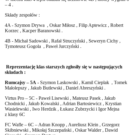
– 4 .
Składy zespołów :
4A - Szymon Drywa , Oskar Miłosz , Filip Aptewicz , Robert
Korzec , Kacper Baranowski .
4B - Michał Sadowski , Rafał Struczyński , Seweryn Cichy ,
Tymoteusz Gogola , Paweł Jurczyński .
Reprezentację klas starszych zgłosiły się w następujących
składach :
Rumcajsy – 5A -
Szymon Laskowski , Kamil Cieplak , Tomek
Małolepszy , Jakub Butlewski , Daniel Abreszyński .
Virtus Pro – 5C - Paweł Lisewski , Mateusz Pasek , Jakub
Chodnicki , Jakub Kowalski , Adrian Bartosiewicz , Krystian
Wasielewski , Iwo Herdzik , Łukasz Zubrzycki i Igor Mejna
z klasy 6C
FC Wafle – 6C – Adran Knopp , Aureliusz Klein , Grzegorz
Skibniewski , Mikołaj Szczepański , Oskar Walder , Dawid