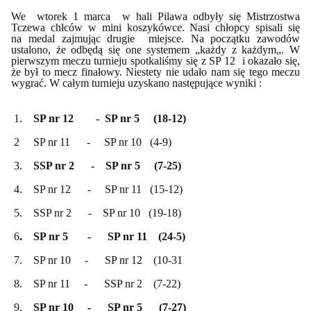
We wtorek 1 marca w hali Pilawa odbyły się Mistrzostwa
Tczewa chłców w mini koszykówce. Nasi chłopcy spisali się
na medal zajmując drugie miejsce. Na początku zawodów
ustalono, że odbędą się one systemem „każdy z każdym„. W
pierwszym meczu turnieju spotkaliśmy się z SP 12 i okazało się,
że był to mecz finałowy. Niestety nie udało nam się tego meczu
wygrać. W całym turnieju uzyskano następujące wyniki :
1.
SP nr 12 - SP nr 5 (18-12)
2 SP nr 11 - SP nr 10 (4-9)
3.
SSP nr 2 - SP nr 5 (7-25)
4. SP nr 12 - SP nr 11 (15-12)
5. SSP nr 2 - SP nr 10 (19-18)
6
. SP nr 5 - SP nr 11 (24-5)
7. SP nr 10 - SP nr 12 (10-31
8. SP nr 11 - SSP nr 2 (7-22)
9.
SP nr 10 - SP nr 5 (7-27)