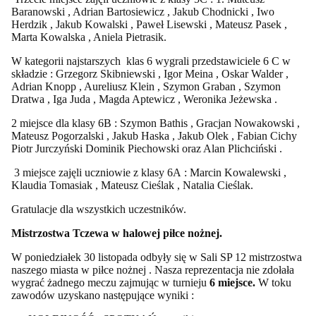
Baranowski , Adrian Bartosiewicz , Jakub Chodnicki , Iwo
Herdzik , Jakub Kowalski , Paweł Lisewski , Mateusz Pasek ,
Marta Kowalska , Aniela Pietrasik.
W kategorii najstarszych klas 6 wygrali przedstawiciele 6 C w
składzie : Grzegorz Skibniewski , Igor Meina , Oskar Walder ,
Adrian Knopp , Aureliusz Klein , Szymon Graban , Szymon
Dratwa , Iga Juda , Magda Aptewicz , Weronika Jeżewska .
2 miejsce dla klasy 6B : Szymon Bathis , Gracjan Nowakowski ,
Mateusz Pogorzalski , Jakub Haska , Jakub Olek , Fabian Cichy
Piotr Jurczyński Dominik Piechowski oraz Alan Plichciński .
3 miejsce zajęli uczniowie z klasy 6A : Marcin Kowalewski ,
Klaudia Tomasiak , Mateusz Cieślak , Natalia Cieślak.
Gratulacje dla wszystkich uczestników.
Mistrzostwa Tczewa w halowej piłce nożnej.
W poniedziałek 30 listopada odbyły się w Sali SP 12 mistrzostwa
naszego miasta w piłce nożnej . Nasza reprezentacja nie zdołała
wygrać żadnego meczu zajmując w turnieju
6 miejsce.
W toku
zawodów uzyskano następujące wyniki :