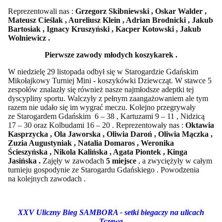
Reprezentowali nas :
Grzegorz Skibniewski , Oskar Walder ,
Mateusz Cieślak , Aureliusz Klein , Adrian Brodnicki , Jakub
Bartosiak , Ignacy Kruszyński , Kacper Kotowski , Jakub
Wolniewicz .
Pierwsze zawody młodych koszykarek .
W niedzielę 29 listopada odbył się w Starogardzie Gdańskim
Mikołajkowy Turniej Mini - koszykówki Dziewcząt. W stawce 5
zespołów znalazły się również nasze najmłodsze adeptki tej
dyscypliny sportu. Walczyły z pełnym zaangażowaniem ale tym
razem nie udało się im wygrać meczu. Kolejno przegrywały
ze Starogardem Gdańskim 6 – 38 , Kartuzami 9 – 11 , Nidzicą
17 – 30 oraz Kolbudami 16 – 20 . Reprezentowały nas :
Oktawia
Kasprzycka , Ola Jaworska , Oliwia Daroń , Oliwia Mączka ,
Zuzia Augustyniak , Natalia Domaros , Weronika
Ścieszyńska , Nikola Kalińska , Agata Piontek , Kinga
Jasińska .
Zajęły w zawodach
5 miejsce
, a zwyciężyły w całym
turnieju gospodynie ze Starogardu Gdańskiego . Powodzenia
na kolejnych zawodach .
XXV Uliczny Bieg SAMBORA - setki biegaczy na ulicach
Tczewa