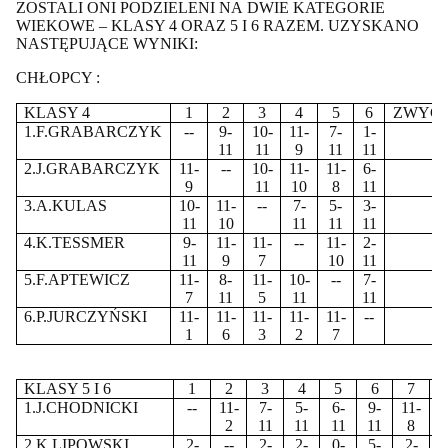
ZOSTALI ONI PODZIELENI NA DWIE KATEGORIE
WIEKOWE – KLASY 4 ORAZ 5 I 6 RAZEM. UZYSKANO
NASTĘPUJĄCE WYNIKI:
CHŁOPCY :
KLASY 4
1
2
3
4
5
6
ZWYCI
1.F.GRABARCZYK
--
9-
10-
11-
7-
1-
11
11
9
11
11
2.J.GRABARCZYK
11-
--
10-
11-
11-
6-
9
11
10
8
11
3.A.KULAS
10-
11-
--
7-
5-
3-
11
10
11
11
11
4.K.TESSMER
9-
11-
11-
--
11-
2-
11
9
7
10
11
5.F.APTEWICZ
11-
8-
11-
10-
--
7-
7
11
5
11
11
6.P.JURCZYŃSKI
11-
11-
11-
11-
11-
--
1
6
3
2
7
KLASY 5 I 6
1
2
3
4
5
6
7
1.J.CHODNICKI
--
11-
7-
5-
6-
9-
11-
1
2
11
11
11
11
8
1
2.K.LIPOWSKI
2-
--
2-
2-
0-
5-
2-
1