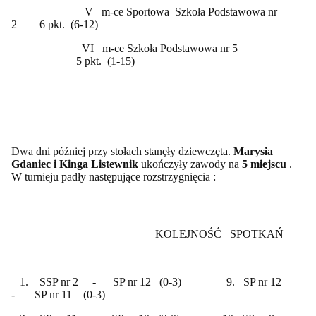
V m-ce Sportowa Szkoła Podstawowa nr
2 6 pkt. (6-12)
VI m-ce Szkoła Podstawowa nr 5
5 pkt. (1-15)
Dwa dni później przy stołach stanęły dziewczęta.
Marysia
Gdaniec i Kinga Listewnik
ukończyły zawody na
5 miejscu
.
W turnieju padły następujące rozstrzygnięcia :
KOLEJNOŚĆ SPOTKAŃ
1. SSP nr 2 - SP nr 12 (0-3) 9. SP nr 12
- SP nr 11 (0-3)