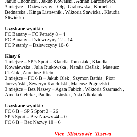
Jakub Chodnicki , Jakub Kowalski , Adrian Bartosiewicz
3 miejsce – Dziewczyny – Olga Grabowska , Kornelia
Bednarska , Kinga Listewnik , Wiktoria Stawicka , Klaudia
Śliwińska
Uzyskane wyniki :
FC Banany – FC Petardy 8 – 4
FC Banany – Dziewczyny 12 – 14
FC P etardy – Dziewczyny 10- 6
Klasy 6
1 miejsce – SP 5 Sport – Klaudia Tomasiak , Klaudia
Kowalewska , Julia Rutkowska , Natalia Cieślak , Mateusz
Cieślak , Aureliusz Klein
2 miejsce – FC 6 B – Jakub Olek , Szymon Bathis , Piotr
Jurczyński , Seweryn Kandulski , Mateusz Pogorzlski
3 miejsce – Bez Nazwy – Agata Fabich , Wiktoria Szarmach ,
Amelia Gehrke , Paulina Jasińska , Asia Nikołajuk .
Uzyskane wyniki :
FC 6 B – SP 5 Sport 2 – 26
SP 5 Sport – Bez Nazwy 44 – 0
FC 6 B – Bez Nazwy 18 – 6
Vice Mistrzowie Tczewa