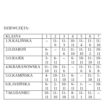
DZIEWCZĘTA:
KLASY4
1
2
3
4
5
6
7
1.N.KALIŃSKA
--
11-
11-
10-
11-
11-
11-
6
3
11
4
6
10
2.O.DAROŃ
6-
--
11-
11-
11-
11-
10-
11
6
10
10
2
11
3.O.RAJEK
3-
6-
--
6-
10-
11-
10-
11
11
11
11
10
11
4.M.BARANOWSKA
11-
10-
11-
--
11-
11-
11-
10
11
6
6
6
8
5.O.KAMIŃSKA
4-
10-
11-
6-
--
11-
1-
11
11
10
11
10
11
6.K.JASIŃSKA
6-
2-
10-
6-
1-
--
10-
11
11
11
11
11
11
7.M.GDANIEC
10-
11-
11-
8-
11-
11-
--
11
10
10
11
1
10