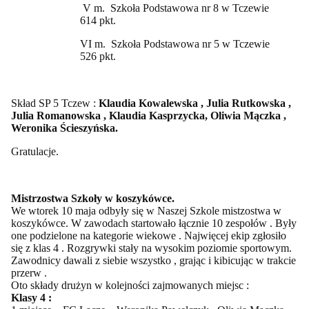
V m. Szkoła Podstawowa nr 8 w Tczewie
614 pkt.
VI m. Szkoła Podstawowa nr 5 w Tczewie
526 pkt.
Skład SP 5 Tczew :
Klaudia Kowalewska , Julia Rutkowska ,
Julia Romanowska , Klaudia Kasprzycka, Oliwia Mączka ,
Weronika Ścieszyńska.
Gratulacje.
Mistrzostwa Szkoły w koszykówce.
We wtorek 10 maja odbyły się w Naszej Szkole mistzostwa w
koszykówce. W zawodach startowało łącznie 10 zespołów . Były
one podzielone na kategorie wiekowe . Najwięcej ekip zgłosiło
się z klas 4 . Rozgrywki stały na wysokim poziomie sportowym.
Zawodnicy dawali z siebie wszystko , grając i kibicując w trakcie
przerw .
Oto składy drużyn w kolejności zajmowanych miejsc :
Klasy 4 :