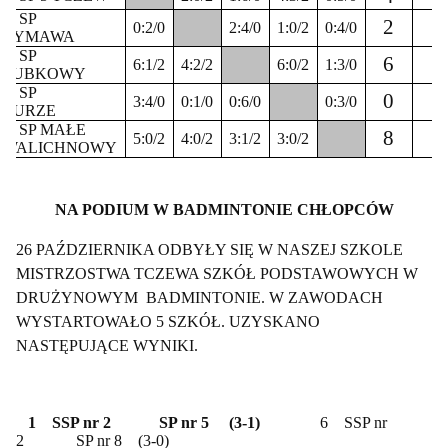
2. SP
2
I
0:2/0
2:4/0
1:0/2
0:4/0
TYMAWA
3. SP
6
I
6:1/2
4:2/2
6:0/2
1:3/0
SUBKOWY
4. SP
0
3:4/0
0:1/0
0:6/0
0:3/0
TURZE
5. SP MAŁE
8
5:0/2
4:0/2
3:1/2
3:0/2
WALICHNOWY
NA PODIUM W BADMINTONIE CHŁOPCÓW
26 PAŹDZIERNIKA ODBYŁY SIĘ W NASZEJ SZKOLE
MISTRZOSTWA TCZEWA SZKÓŁ PODSTAWOWYCH W
DRUŻYNOWYM
BADMINTONIE. W ZAWODACH
WYSTARTOWAŁO 5 SZKÓŁ. UZYSKANO
NASTĘPUJĄCE WYNIKI.
1
SSP nr 2
SP nr 5
(3-1)
6
SSP nr
2
SP nr 8
(3-0)