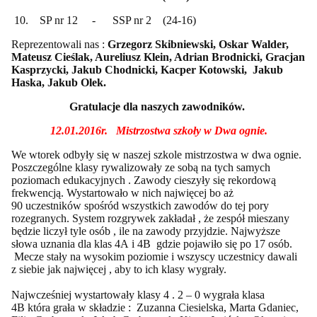
10. SP nr 12 - SSP nr 2 (24-16)
Reprezentowali nas :
Grzegorz Skibniewski, Oskar Walder,
Mateusz Cieślak, Aureliusz Klein, Adrian Brodnicki, Gracjan
Kasprzycki, Jakub Chodnicki, Kacper Kotowski, Jakub
Haska, Jakub Olek.
Gratulacje dla naszych zawodników.
12.01.2016r. Mistrzostwa szkoły w Dwa ognie.
We wtorek odbyły się w naszej szkole mistrzostwa w dwa ognie.
Poszczególne klasy rywalizowały ze sobą na tych samych
poziomach edukacyjnych . Zawody cieszyły się rekordową
frekwencją. Wystartowało w nich najwięcej bo aż
90 uczestników spośród wszystkich zawodów do tej pory
rozegranych. System rozgrywek zakładał , że zespół mieszany
będzie liczył tyle osób , ile na zawody przyjdzie. Najwyższe
słowa uznania dla klas 4A i 4B gdzie pojawiło się po 17 osób.
Mecze stały na wysokim poziomie i wszyscy uczestnicy dawali
z siebie jak najwięcej , aby to ich klasy wygrały.
Najwcześniej wystartowały klasy 4 . 2 – 0 wygrała klasa
4B która grała w składzie : Zuzanna Ciesielska, Marta Gdaniec,