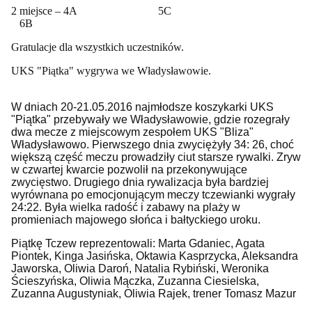
2 miejsce – 4A 5C
6B
Gratulacje dla wszystkich uczestników.
UKS "Piątka" wygrywa we Władysławowie.
W dniach 20-21.05.2016 najmłodsze koszykarki UKS
"Piątka" przebywały we Władysławowie, gdzie rozegrały
dwa mecze z miejscowym zespołem UKS "Bliza"
Władysławowo. Pierwszego dnia zwyciężyły 34: 26, choć
większą część meczu prowadziły ciut starsze rywalki. Zryw
w czwartej kwarcie pozwolił na przekonywujące
zwycięstwo. Drugiego dnia rywalizacja była bardziej
wyrównana po emocjonującym meczy tczewianki wygrały
24:22. Była wielka radość i zabawy na plaży w
promieniach majowego słońca i bałtyckiego uroku.
Piątkę Tczew reprezentowali: Marta Gdaniec, Agata
Piontek, Kinga Jasińska, Oktawia Kasprzycka, Aleksandra
Jaworska, Oliwia Daroń, Natalia Rybiński, Weronika
Ścieszyńska, Oliwia Mączka, Zuzanna Ciesielska,
Zuzanna Augustyniak, Oliwia Rajek, trener Tomasz Mazur