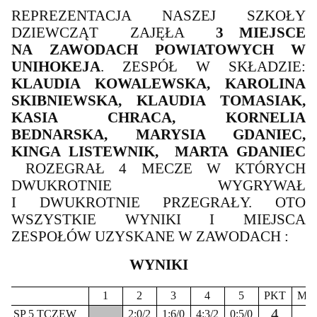
REPREZENTACJA NASZEJ SZKOŁY
DZIEWCZĄT
ZAJĘŁA
3 MIEJSCE
NA ZAWODACH POWIATOWYCH W
UNIHOKEJA
. ZESPÓŁ W SKŁADZIE:
KLAUDIA KOWALEWSKA, KAROLINA
SKIBNIEWSKA, KLAUDIA TOMASIAK,
KASIA CHRACA, KORNELIA
BEDNARSKA, MARYSIA GDANIEC,
KINGA LISTEWNIK,
MARTA GDANIEC
ROZEGRAŁ 4 MECZE W KTÓRYCH
DWUKROTNIE WYGRYWAŁ
I DWUKROTNIE PRZEGRAŁY. OTO
WSZYSTKIE WYNIKI I MIEJSCA
ZESPOŁÓW UZYSKANE W ZAWODACH :
WYNIKI
1
2
3
4
5
PKT
Mie
4
I
1. SP 5 TCZEW
2:0/2
1:6/0
4:3/2
0:5/0