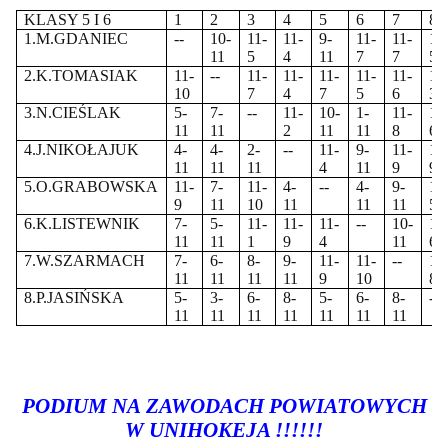
KLASY 5 I 6
1
2
3
4
5
6
7
8
1.M.GDANIEC
--
10-
11-
11-
9-
11-
11-
11
11
5
4
11
7
7
5
2.K.TOMASIAK
11-
--
11-
11-
11-
11-
11-
11
10
7
4
7
5
6
3
3.N.CIEŚLAK
5-
7-
--
11-
10-
1-
11-
11
11
11
2
11
11
8
6
4.J.NIKOŁAJUK
4-
4-
2-
--
11-
9-
11-
11
11
11
11
4
11
9
9
5.O.GRABOWSKA
11-
7-
11-
4-
--
4-
9-
11
9
11
10
11
11
11
5
6.K.LISTEWNIK
7-
5-
11-
11-
11-
--
10-
11
11
11
1
9
4
11
6
7.W.SZARMACH
7-
6-
8-
9-
11-
11-
--
11
11
11
11
11
9
10
8
8.P.JASIŃSKA
5-
3-
6-
8-
5-
6-
8-
--
11
11
11
11
11
11
11
PODIUM NA ZAWODACH POWIATOWYCH
W UNIHOKEJA !!!!!!