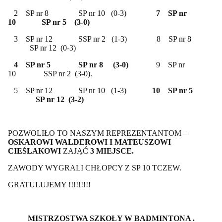
2
SP nr 8
SP nr 10
(0-3)
7
SP nr
10
SP nr 5
(3-0)
3
SP nr 12
SSP nr 2
(1-3)
8
SP nr 8
SP nr 12
(0-3)
4
SP nr 5
SP nr 8
(3-0)
9
SP nr
10
SSP nr 2
(3-0).
5
SP nr 12
SP nr 10
(1-3)
10
SP nr 5
SP nr 12
(3-2)
POZWOLIŁO TO NASZYM REPREZENTANTOM –
OSKAROWI WALDEROWI I MATEUSZOWI
CIEŚLAKOWI
ZAJĄĆ
3 MIEJSCE.
ZAWODY WYGRALI CHŁOPCY Z SP 10 TCZEW.
GRATULUJEMY !!!!!!!!!
MISTRZOSTWA SZKOŁY W BADMINTONA .