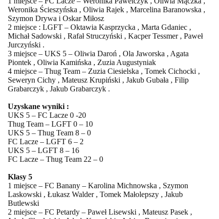
1 miejsce – FC Lacze – Weronika Pawelczyk , Oliwia Mączka ,
Weronika Ścieszyńska , Oliwia Rajek , Marcelina Baranowska ,
Szymon Drywa i Oskar Miłosz
2 miejsce : LGFT – Oktawia Kasprzycka , Marta Gdaniec ,
Michał Sadowski , Rafał Struczyński , Kacper Tessmer , Paweł
Jurczyński .
3 miejsce – UKS 5 – Oliwia Daroń , Ola Jaworska , Agata
Piontek , Oliwia Kamińska , Zuzia Augustyniak
4 miejsce – Thug Team – Zuzia Ciesielska , Tomek Cichocki ,
Seweryn Cichy , Mateusz Krupiński , Jakub Gubała , Filip
Grabarczyk , Jakub Grabarczyk .
Uzyskane wyniki :
UKS 5 – FC Lacze 0 -20
Thug Team – LGFT 0 – 10
UKS 5 – Thug Team 8 – 0
FC Lacze – LGFT 6 – 2
UKS 5 – LGFT 8 – 16
FC Lacze – Thug Team 22 – 0
Klasy 5
1 miejsce – FC Banany – Karolina Michnowska , Szymon
Laskowski , Łukasz Walder , Tomek Małolepszy , Jakub
Butlewski
2 miejsce – FC Petardy – Paweł Lisewski , Mateusz Pasek ,