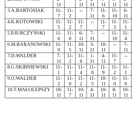
11
11
11
11
11
11
1
3.A.BARTOSIAK
11-
11-
--
7-
11-
11-
6-
4
7
2
11
6
10
11
1
4.K.KOTOWSKI
11-
11-
11-
--
11-
11-
11-
0
5
2
7
7
3
1
1
5.P.JURCZYŃSKI
11-
11-
6-
7-
--
11-
11-
9
6
0
11
11
10
4
1
6.M.BARANOWSKI
11-
11-
10-
3-
10-
--
7-
2
9
5
11
11
11
11
1
7.D.WALDER
7-
11-
11-
1-
4-
11-
--
1
11
2
6
11
11
7
1
8.G.SKIBNIEWSKI
11-
11-
11-
11-
11-
11-
11-
-
1
1
4
0
9
2
1
9.O.WALDER
11-
11-
11-
11-
10-
11-
11-
9
2
0
2
5
11
0
0
1
10.T.MAŁOLEPSZY
10-
11-
10-
4-
10-
8-
10-
3
11
7
11
11
11
11
11
1