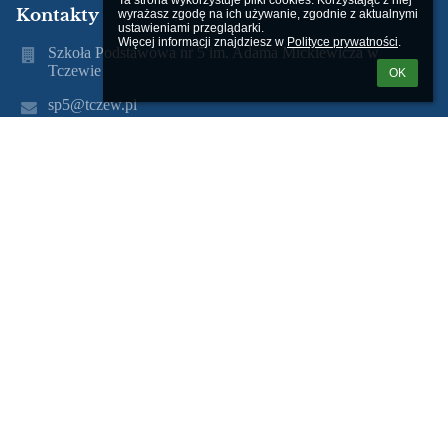
Ta strona wykorzystuje pliki cookies. Korzystając z niej 
Kontakty
wyrażasz zgodę na ich używanie, zgodnie z aktualnymi 
ustawieniami przeglądarki.

Więcej informacji znajdziesz w 
Polityce prywatności
.
Szkoła Podstawowa nr 5 im. Adama Mickiewicza w
Tczewie
OK
sp5@tczew.pl
(58) 531 35 27
ul. Obrońców Westerplatte 18 83-110 Tczew
Poland
mgr Gabriela Makać
(58) 531 35 27
(58) 531 77 12
mgr Lucyna Żylis
(58) 531 35 27
(58) 531 77 12
Nr telefonu 58 531 35 27
Nr fax 58 531 77 12
20 - Biblioteka