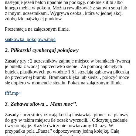
następuje jeżeli balon upadnie na podłogę, dotknie sufitu albo
innego mebla w pokoju. Można rywalizować z samym sobą lub
z innymi uczestnikami. Wygrywa osoba , która w jednej akcji
zdobędzie najwięcej punktów.
Prezentacja na załączonym filmie.
siatkowka_pokojowa.mp4
2. Piłkarski cymbergaj pokojowy
Zasady gry : 2 uczestników zajmuje miejsce w bramkach (tworzą
je butelki z wodą) naprzeciwko siebie . Za pomocą obciętych
butelek plastikowych po wodzie 1,5 l strzelają gąbkową piłeczką
do przeciwnej bramki. Bramkarz klęka lub siedzi , położyć może
się dopiero w momencie strzału. Pokaz na załączonym filmie.
ffff.mp4
3. Zabawa siłowa „ Mam moc’’.
Zasady : uczestnicy rzucają kostką i ustawiają pionek na planszy
do gry w takim miejscu ile oczek wyrzucili. . Odczytują zadanie
i wykonują je. Każde ćwiczenie powtarzamy 10 razy. W
przypadku pola „Pauza’’ odpoczywamy jedną kolejkę. Całą