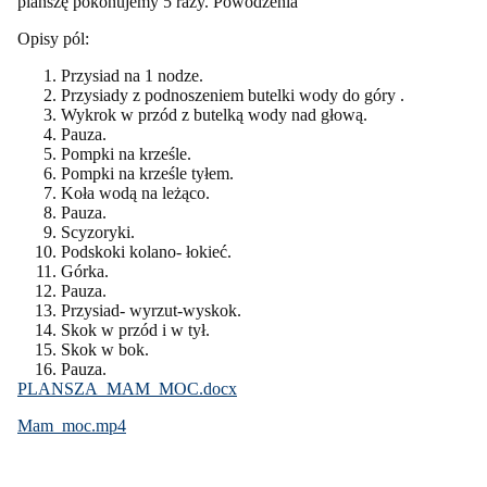
planszę pokonujemy 5 razy. Powodzenia
Opisy pól:
Przysiad na 1 nodze.
Przysiady z podnoszeniem butelki wody do góry .
Wykrok w przód z butelką wody nad głową.
Pauza.
Pompki na krześle.
Pompki na krześle tyłem.
Koła wodą na leżąco.
Pauza.
Scyzoryki.
Podskoki kolano- łokieć.
Górka.
Pauza.
Przysiad- wyrzut-wyskok.
Skok w przód i w tył.
Skok w bok.
Pauza.
PLANSZA_MAM_MOC.docx
Mam_moc.mp4