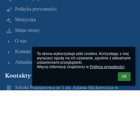
Polityka prywatności
Metryczka
Mapa strony
O nas
Kontakt
Ta strona wykorzystuje pliki cookies. Korzystając z niej 
wyrażasz zgodę na ich używanie, zgodnie z aktualnymi 
Aktualności
ustawieniami przeglądarki.

Więcej informacji znajdziesz w 
Polityce prywatności
.
Kontakty
OK
Szkoła Podstawowa nr 5 im. Adama Mickiewicza w
Tczewie
sp5@tczew.pl
(58) 531 35 27
ul. Obrońców Westerplatte 18 83-110 Tczew
Poland