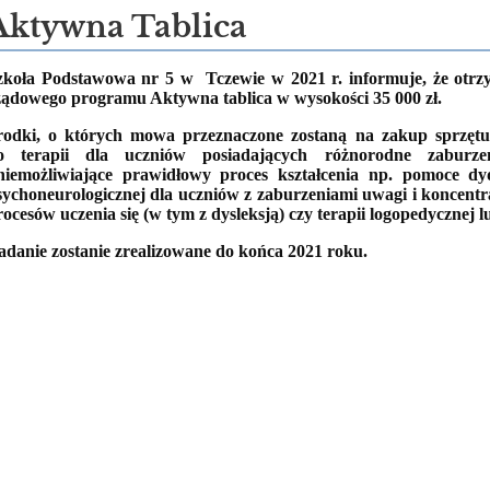
Aktywna Tablica
zkoła Podstawowa nr 5 w Tczewie w 2021 r. informuje, że otr
ządowego programu Aktywna tablica w wysokości 35 000 zł.
rodki, o których mowa przeznaczone zostaną na zakup sprzętu
o terapii dla uczniów posiadających różnorodne zaburze
niemożliwiające prawidłowy proces kształcenia np. pomoce dy
sychoneurologicznej dla uczniów z zaburzeniami uwagi i koncentr
rocesów uczenia się (w tym z dysleksją) czy terapii logopedycznej l
adanie zostanie zrealizowane do końca 2021 roku.