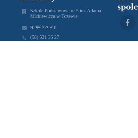
społ
Szkoła Podstawowa nr 5 im. Adama
Mickiewicza w Tczewie
sp5@tczew.pl
(58) 531 35 27
ul. Obrońców Westerplatte 18 83-110
Tczew
Poland
mgr Gabriela Makać
(58) 531 35 27
(58) 531 77 12
mgr Lucyna Żylis
(58) 531 35 27
(58) 531 77 12
Nr telefonu 58 531 35 27
Nr fax 58 531 77 12
20 - Biblioteka