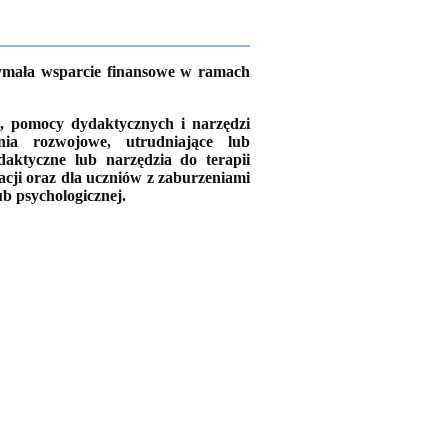
zymała wsparcie finansowe w ramach
, pomocy dydaktycznych i narzędzi
nia rozwojowe, utrudniające lub
daktyczne lub narzędzia do terapii
acji oraz dla uczniów z zaburzeniami
ub psychologicznej.