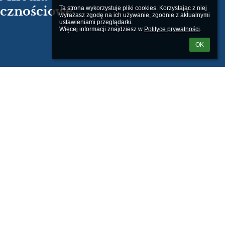
ecznościowe
Ta strona wykorzystuje pliki cookies. Korzystając z niej 
wyrażasz zgodę na ich używanie, zgodnie z aktualnymi 
ustawieniami przeglądarki.

Więcej informacji znajdziesz w 
Polityce prywatności
.
OK