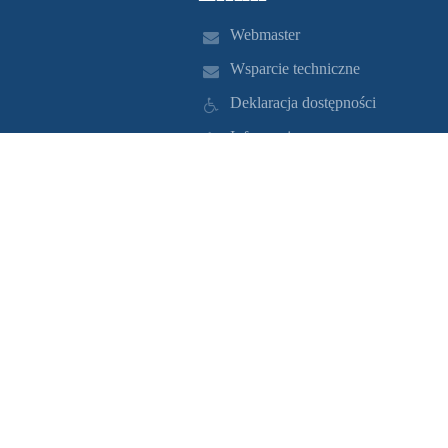
Webmaster
Wsparcie techniczne
Deklaracja dostępności
Informacje prawne
Polityka prywatności
Metryczka
Mapa strony
O nas
Kontakt
Aktualności