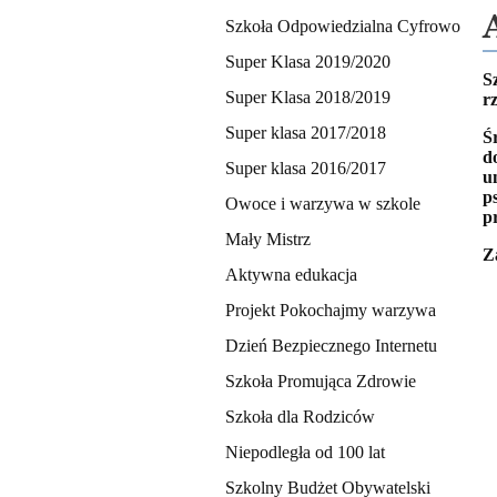
Konkursy,
Szkoła Odpowiedzialna Cyfrowo
programy,
Super Klasa 2019/2020
S
Super Klasa 2018/2019
projekty
r
Super klasa 2017/2018
Ś
d
Super klasa 2016/2017
u
p
Owoce i warzywa w szkole
p
Mały Mistrz
Z
Aktywna edukacja
Projekt Pokochajmy warzywa
Dzień Bezpiecznego Internetu
Szkoła Promująca Zdrowie
Szkoła dla Rodziców
Niepodległa od 100 lat
Szkolny Budżet Obywatelski